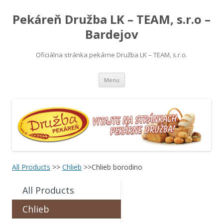
Pekáreň Družba LK – TEAM, s.r.o –
Bardejov
Oficiálna stránka pekárne Družba LK – TEAM, s.r.o.
Preskočiť
Menu
na
obsah
All Products
>>
Chlieb
>>Chlieb borodino
All Products
Chlieb